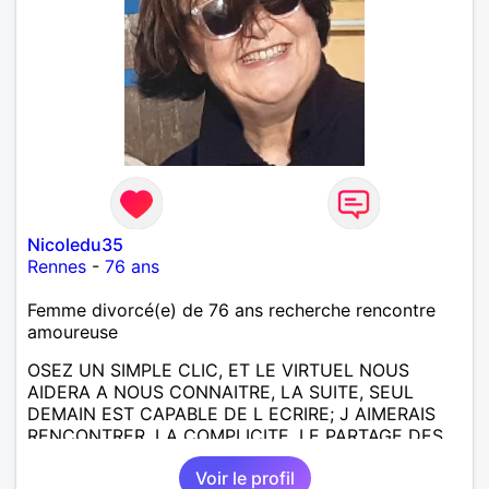
Nicoledu35
Rennes
-
76 ans
Femme divorcé(e) de 76 ans recherche rencontre
amoureuse
OSEZ UN SIMPLE CLIC, ET LE VIRTUEL NOUS
AIDERA A NOUS CONNAITRE, LA SUITE, SEUL
DEMAIN EST CAPABLE DE L ECRIRE; J AIMERAIS
RENCONTRER, LA COMPLICITE, LE PARTAGE DES
BELLES CHOSES DE LA VIE : BALADES, VOYAGES
Voir le profil
EN FRANCE OU AILLEURS. ETRE A L ECOUTE DE L