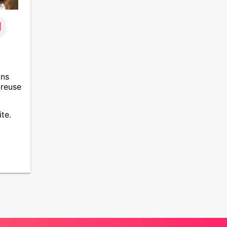
ans
ureuse
te.