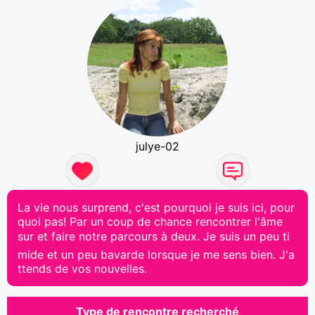
julye-02
La vie nous surprend, c'est pourquoi je suis ici, pour
quoi pas! Par un coup de chance rencontrer l'âme
sur et faire notre parcours à deux. Je suis un peu ti
mide et un peu bavarde lorsque je me sens bien. J'a
ttends de vos nouvelles.
Type de rencontre recherché