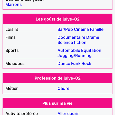
Marrons
Les goûts de julye-02
Loisirs
Bar/Pub
Cinéma
Famille
Films
Documentaire
Drame
Science fiction
Sports
Automobile
Equitation
Jogging/Running
Musiques
Dance
Funk
Rock
Profession de julye-02
Métier
Cadre
Plus sur ma vie
Activité préférée
Aller courir