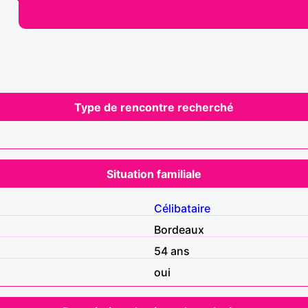
Type de rencontre recherché
Situation familiale
Célibataire
Bordeaux
54 ans
oui