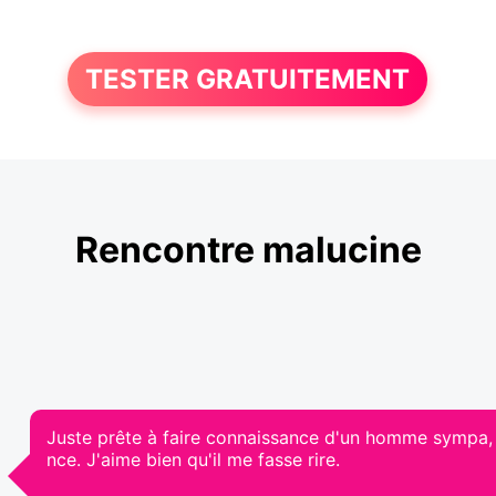
TESTER GRATUITEMENT
Rencontre malucine
Juste prête à faire connaissance d'un homme sympa, é
nce. J'aime bien qu'il me fasse rire.