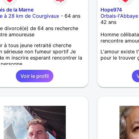
is de la Marne
Hope974
re à 28 km de Courgivaux
- 64 ans
Orbais-l'Abbaye
42 ans
 divorcé(e) de 64 ans recherche
ntre amoureuse
Homme célibatai
rencontre amou
r à tous jeune retraité cherche
on sérieuse non fumeur sportif Je
L'amour existe t'i
de m inscrire esperant rencontrer la
pour le trouver ç
 personne
Voir le profil
V