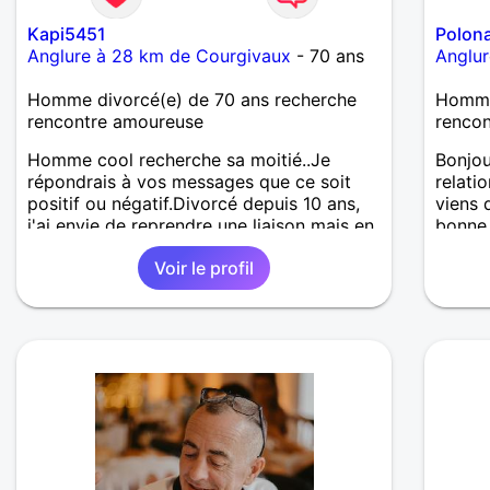
Kapi5451
Polona
Anglure à 28 km de Courgivaux
- 70 ans
Anglu
Homme divorcé(e) de 70 ans recherche
Homme
rencontre amoureuse
renco
Homme cool recherche sa moitié..Je
Bonjou
répondrais à vos messages que ce soit
relati
positif ou négatif.Divorcé depuis 10 ans,
viens 
j'ai envie de reprendre une liaison mais en
bonne
premier temps,du chacun chez soi afin de
Voir le profil
mieux se connaitre..