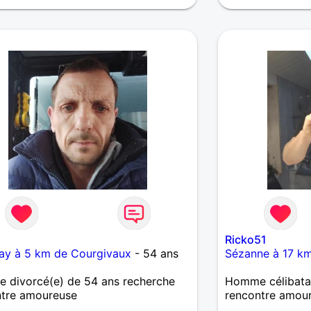
Ricko51
ay à 5 km de Courgivaux
- 54 ans
Sézanne à 17 k
 divorcé(e) de 54 ans recherche
Homme célibatai
ntre amoureuse
rencontre amou