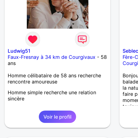
Ludwig51
Seble
Faux-Fresnay à 34 km de Courgivaux
- 58
Fère-
ans
Courg
Homme célibataire de 58 ans recherche
Bonjour
rencontre amoureuse
balade
la natu
Homme simple recherche une relation
faire 
sincère
moment
toujou
dans b
Voir le profil
mon en
discut