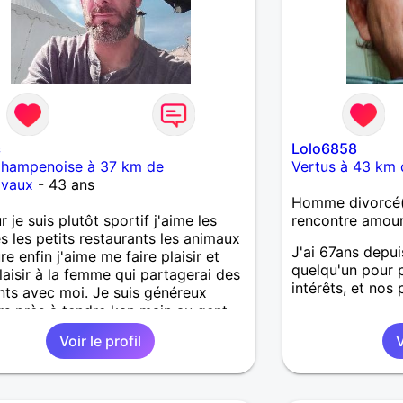
c
Lolo6858
Champenoise à 37 km de
Vertus à 43 km 
ivaux
- 43 ans
Homme divorcé(
 je suis plutôt sportif j'aime les
rencontre amou
s les petits restaurants les animaux
J'ai 67ans depui
re enfin j'aime me faire plaisir et
quelqu'un pour 
plaisir à la femme qui partagerai des
intérêts, et nos
s avec moi. Je suis généreux
rs près à tendre kan main au gent
esoin j'adore rigoler et faire rigoler
Voir le profil
V
tourage donc si vous voulez
er avec moi les filles je vous attends