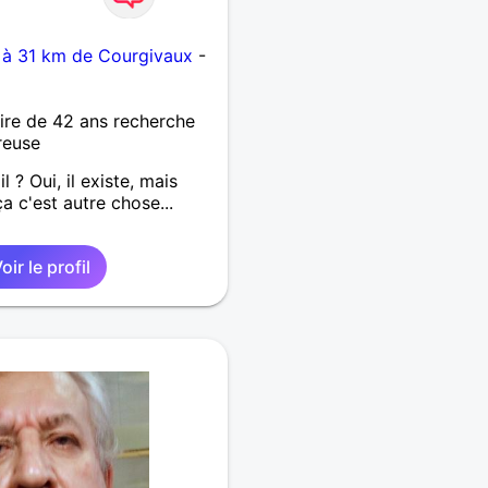
 à 31 km de Courgivaux
-
re de 42 ans recherche
reuse
l ? Oui, il existe, mais
a c'est autre chose...
oir le profil