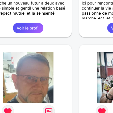
che un nouveau futur a deux avec
Ici pour rencont
simple et gentil une relation basé
continuer la vie à
 repect mutuel et la seinserité
passionné de mo
marche, ect, et
j'aime la vie ave
Voir le profil
V
abonné, donc li