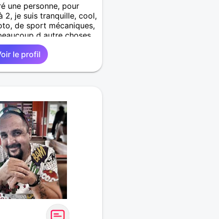
ré une personne, pour
 2, je suis tranquille, cool,
to, de sport mécaniques,
 beaucoup d autre choses,
c passion, je suis pas
oir le profil
mité sur les messages