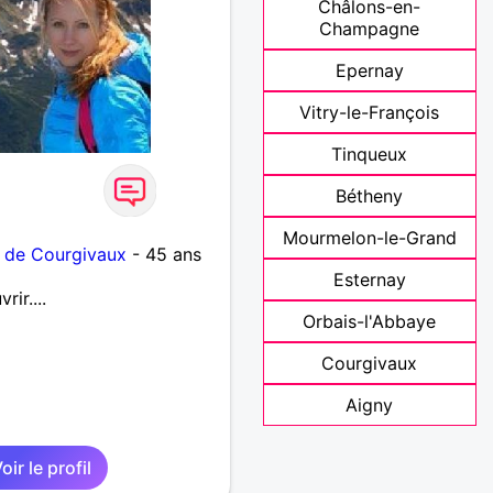
Châlons-en-
Champagne
Epernay
Vitry-le-François
Tinqueux
Bétheny
Mourmelon-le-Grand
 de Courgivaux
- 45 ans
Esternay
ir....
Orbais-l'Abbaye
Courgivaux
Aigny
oir le profil